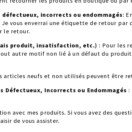
ent retourner les produits en boutique ou par 
es défectueux, incorrects ou endommagés
: E
e vous enverrai une étiquette de retour par co
 le retour.
is produit, insatisfaction, etc.)
: Pour les r
tout autre motif non lié à un défaut du produit,
es articles neufs et non utilisés peuvent être r
its Défectueux, Incorrects ou Endommagés
:
ction avec mes produits. Si vous avez des ques
isir de vous assister.