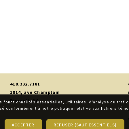
418.332.7181
1014, ave Champlain
Disraeli, QC
s fonctionnalités essentielles, utilitaires, d'analyse du traf
isé conformément à notre
politique relative aux fichiers tém
ACCEPTER
REFUSER (SAUF ESSENTIELS)