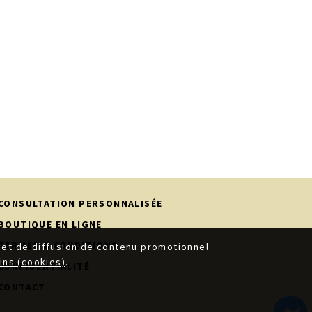
CONSULTATION PERSONNALISÉE
BOUTIQUE EN LIGNE
TERMES & CONDITIONS
ic et de diffusion de contenu promotionnel
oins (cookies)
.
CONFIDENTIALITÉ
CONTACT